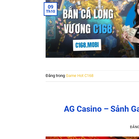
09
Th10
Đăng trong
Game Hot C168
AG Casino – Sảnh G
ĐĂN