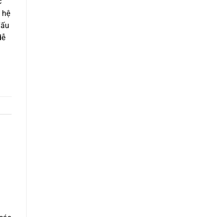
c
 hệ
đấu
dễ