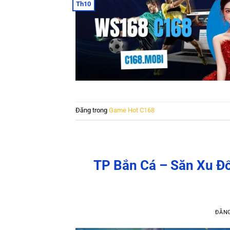
Th10
Đăng trong
Game Hot C168
TP Bắn Cá – Săn Xu Đ
ĐĂN