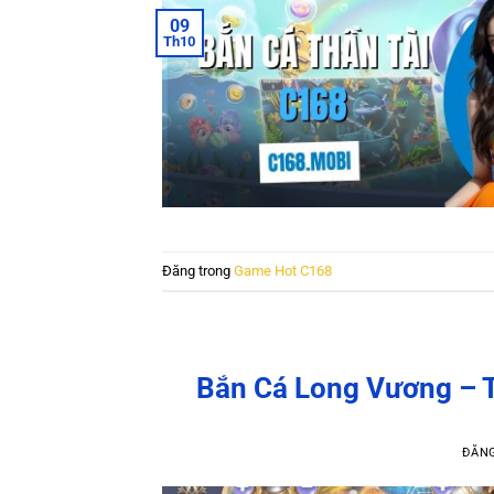
09
Th10
Đăng trong
Game Hot C168
Bắn Cá Long Vương – 
ĐĂN