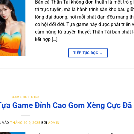
Bắn cá Thần Tài không đơn thuần là một trò gi
trí trực tuyến, mà là hành trình săn kho báu gi
lòng đại dương, nơi mỗi phát đạn đều mang t
cơ hội đổi đời. Tựa game này được phát triển v
cảm hứng từ truyền thuyết Thần Tài ban phát l
kết hợp […]
TIẾP TỤC ĐỌC
→
GAME HOT C168
Tựa Game Đỉnh Cao Gom Xèng Cực Đã
G VÀO
THÁNG 10 9, 2025
BỞI
ADMIN