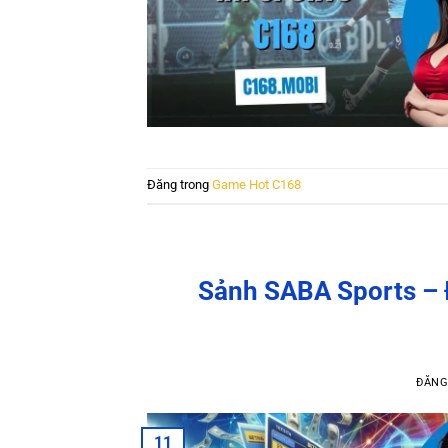
Đăng trong
Game Hot C168
Sảnh SABA Sports – 
ĐĂNG
11