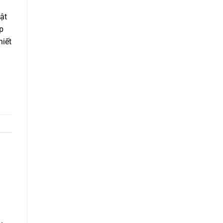
ật
ấp
hiết