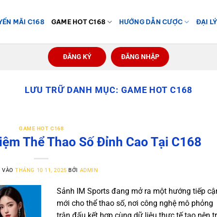
ẾN MÃI C168
GAME HOT C168
HƯỚNG DẪN CƯỢC
ĐẠI L
ĐĂNG KÝ
ĐĂNG NHẬP
LƯU TRỮ DANH MỤC:
GAME HOT C168
GAME HOT C168
hiệm Thể Thao Số Đỉnh Cao Tại C168
 VÀO
THÁNG 10 11, 2025
BỞI
ADMIN
Sảnh IM Sports đang mở ra một hướng tiếp cậ
mới cho thể thao số, nơi công nghệ mô phỏng
trận đấu kết hợp cùng dữ liệu thực tế tạo nên tr