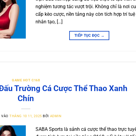
nghiệm tương tác vượt trội. Không chỉ là nơi c
cấp kèo cược, nền tảng này còn tích hợp trí tuệ
nhân tạo, […]
TIẾP TỤC ĐỌC
→
GAME HOT C168
Đấu Trường Cá Cược Thể Thao Xanh
Chín
 VÀO
THÁNG 10 11, 2025
BỞI
ADMIN
SABA Sports là sảnh cá cược thể thao trực tuy