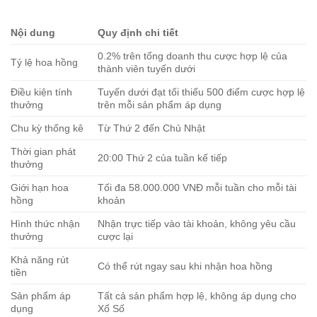
Nội dung
Quy định chi tiết
0.2% trên tổng doanh thu cược hợp lệ của
Tỷ lệ hoa hồng
thành viên tuyến dưới
Điều kiện tính
Tuyến dưới đạt tối thiểu 500 điểm cược hợp lệ
thưởng
trên mỗi sản phẩm áp dụng
Chu kỳ thống kê
Từ Thứ 2 đến Chủ Nhật
Thời gian phát
20:00 Thứ 2 của tuần kế tiếp
thưởng
Giới hạn hoa
Tối đa 58.000.000 VNĐ mỗi tuần cho mỗi tài
hồng
khoản
Hình thức nhận
Nhận trực tiếp vào tài khoản, không yêu cầu
thưởng
cược lại
Khả năng rút
Có thể rút ngay sau khi nhận hoa hồng
tiền
Sản phẩm áp
Tất cả sản phẩm hợp lệ, không áp dụng cho
dụng
Xổ Số