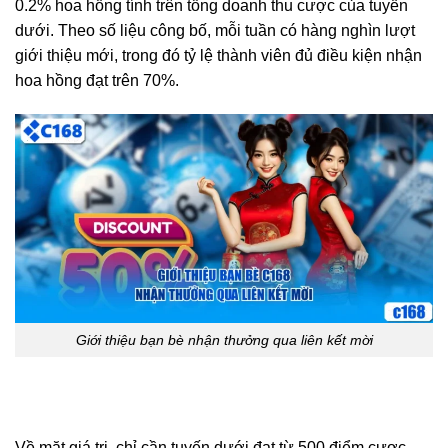
0.2% hoa hồng tính trên tổng doanh thu cược của tuyến
dưới. Theo số liệu công bố, mỗi tuần có hàng nghìn lượt
giới thiệu mới, trong đó tỷ lệ thành viên đủ điều kiện nhận
hoa hồng đạt trên 70%.
Giới thiệu bạn bè nhận thưởng qua liên kết mời
Về mặt giá trị, chỉ cần tuyến dưới đạt từ 500 điểm cược