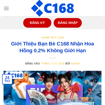
Bỏ
qua
nội
dung
ĐĂNG KÝ
ĐĂNG NHẬP
GAME HOT C168
Giới Thiệu Bạn Bè C168 Nhận Hoa
Hồng 0.2% Không Giới Hạn
ĐĂNG VÀO
THÁNG 3 24, 2026
BỞI
ADMIN
24
Th3