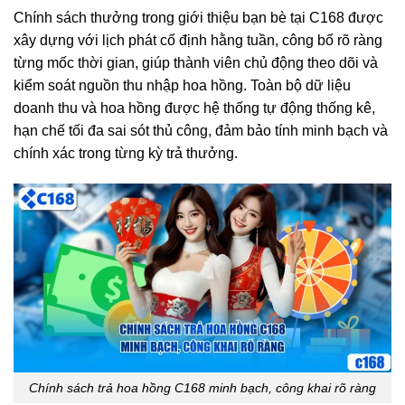
Chính sách thưởng trong giới thiệu bạn bè tại C168 được
xây dựng với lịch phát cố định hằng tuần, công bố rõ ràng
từng mốc thời gian, giúp thành viên chủ động theo dõi và
kiểm soát nguồn thu nhập hoa hồng. Toàn bộ dữ liệu
doanh thu và hoa hồng được hệ thống tự động thống kê,
hạn chế tối đa sai sót thủ công, đảm bảo tính minh bạch và
chính xác trong từng kỳ trả thưởng.
Chính sách trả hoa hồng C168 minh bạch, công khai rõ ràng